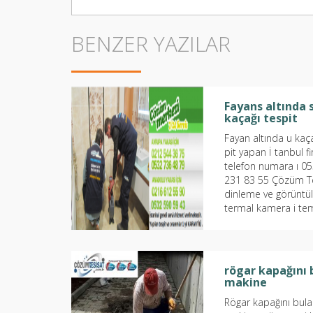
BENZER YAZILAR
Fayans altında 
kaçağı tespit
Fayan altında u kaça
pit yapan İ tanbul f
telefon numara ı 0
231 83 55 Çözüm Te
dinleme ve görünt
termal kamera i tem
kullanmaktadır İ ta
genelinde 4...
rögar kapağını 
makine
Rögar kapağını bul