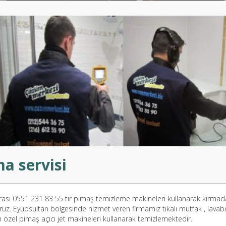
a servisi
ası 0551 231 83 55 tir pimaş temizleme makineleri kullanarak kırma
oruz. Eyüpsultan bölgesinde hizmet veren firmamız tıkalı mutfak , lavab
özel pimaş açıcı jet makineleri kullanarak temizlemektedir.