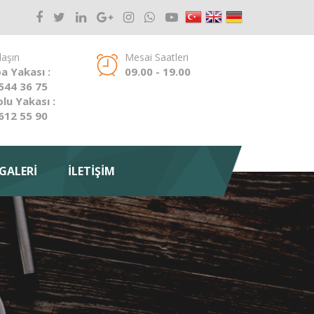
laşın
Mesai Saatleri
a Yakası :
09.00 - 19.00
544 36 75
lu Yakası :
612 55 90
GALERİ
İLETİŞİM