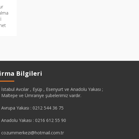
ur
ulma
İ
met
 ve
irma Bilgileri
İstabul Avcılar , Eyüp , Esenyurt ve Anadolu Yakası ;
Maltepe ve Ümraniye şubelerimiz vardır.
Avrupa Yakası : 0212 544 36 75
Anadolu Yakası : 0216 612 55 90
cozummerkezi@hotmail.com.tr