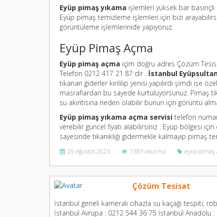
Eyüp pimaş yıkama
işlemleri yüksek bar basınçlı 
Eyüp pimaş temizleme işlemleri için bizi arayabilirs
görüntüleme işlemlerinide yapıyoruz.
Eyüp Pimaş Açma
Eyüp pimaş açma
içim doğru adres Çözüm Tesisa
Telefon 0212 417 21 87 dir .
İstanbul Eyüpsulta
tıkanan giderler kırılılıp yenisi yapılırdı şimdi ise ö
masraflardan bu sayede kurtuluyorsunuz. Pimaş tıka
su akıntısına neden olabilir bunun için görüntü alm
Eyüp pimaş yıkama açma servisi
telefon numara
verebilir güncel fiyatı alabilirsiniz . Eyüp bölgesi 
sayesinde tıkanıklığı gidermekle kalmayıp pimaş t
29 Ağustos 2023
1383 okunma
eyüp pimaş
Çözüm Tesisat
İstanbul geneli kameralı cihazla su kaçağı tespiti, robo
İstanbul Avrupa : 0212 544 36 75 İstanbul Anadolu 