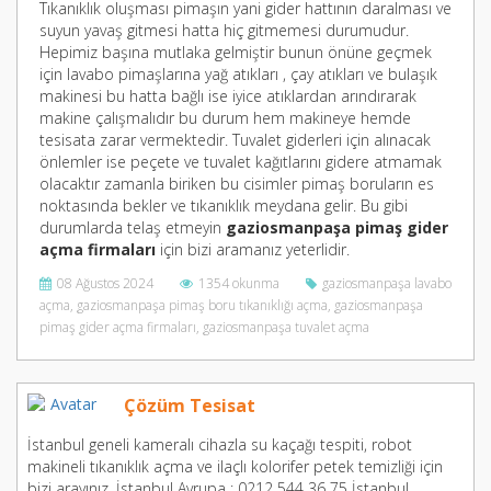
Tıkanıklık oluşması pimaşın yani gider hattının daralması ve
suyun yavaş gitmesi hatta hiç gitmemesi durumudur.
Hepimiz başına mutlaka gelmiştir bunun önüne geçmek
için lavabo pimaşlarına yağ atıkları , çay atıkları ve bulaşık
makinesi bu hatta bağlı ise iyice atıklardan arındırarak
makine çalışmalıdır bu durum hem makineye hemde
tesisata zarar vermektedir. Tuvalet giderleri için alınacak
önlemler ise peçete ve tuvalet kağıtlarını gidere atmamak
olacaktır zamanla biriken bu cisimler pimaş boruların es
noktasında bekler ve tıkanıklık meydana gelir. Bu gibi
durumlarda telaş etmeyin
gaziosmanpaşa pimaş gider
açma firmaları
için bizi aramanız yeterlidir.
08 Ağustos 2024
1354 okunma
gaziosmanpaşa lavabo
açma
,
gaziosmanpaşa pimaş boru tıkanıklığı açma
,
gaziosmanpaşa
pimaş gider açma firmaları
,
gaziosmanpaşa tuvalet açma
Çözüm Tesisat
İstanbul geneli kameralı cihazla su kaçağı tespiti, robot
makineli tıkanıklık açma ve ilaçlı kolorifer petek temizliği için
bizi arayınız. İstanbul Avrupa : 0212 544 36 75 İstanbul