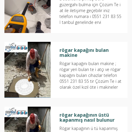
güzergahı bulma için Çözüm Te i
at ile iletişime geçebilir iniz
telefon numara ı 0551 231 83 55
İ tanbul genelinde ervi
hizmetimiz mevcuttur Bu
yazımızda ize...
rögar kapağını bulan
makine
Rögar kapağını bulan makine ;
rögar yeri bulan te i atçı ve rögar
kapağını bulan cihazlar telefon
0551 231 83 55 tir Çözüm Te i at
olarak özel kızıl öte i makineler
aye inde Rögar...
rögar kapağının üstü
kapanmış nasıl bulunur
Rögar kapağının ü tü kapanmış