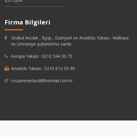
İLETİŞİM
Firma Bilgileri
İstabul Avcılar , Eyüp , Esenyurt ve Anadolu Yakası ; Maltepe
ve Ümraniye şubelerimiz vardır.
Avrupa Yakası : 0212 544 36 75
Anadolu Yakası : 0216 612 55 90
cozummerkezi@hotmail.com.tr
bet
grandpashabet
https://savannahsgolf.com/course/
grandpashabet
J