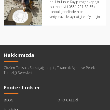
na ıl bulunur Kayıp rogar kapağı
bulma ervi i 0551 231 83 55 İ
tanbul genelinde hizmet
veriyoruz detaylı bilgi ve fiyat için
bizi...
Hakkımızda
Çözüm Tesisat ; Su kaçağı tespiti, Tıkanıklık Açma ve Petek
Temizliği Servisleri
Footer Linkler
BLOG
FOTO GALERİ