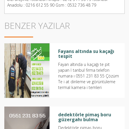
Anadolu : 0216 612 55 90 Gsm : 0532 736 48 79
BENZER YAZILAR
Fayans altında su kaçağı
tespit
Fayan altında u kaçağı te pit
yapan İ tanbul firma telefon
numara ı 0551 231 83 55 Çözüm
Te i at dinleme ve görüntüleme
termal kamera i temleri
kullanmaktadır İ tanbul
genelinde 4...
dedektörle pimaş boru
güzergahı bulma
Dedektörle pimaş boru