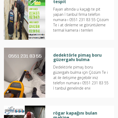
tespit
Fayan altında u kaçağı te pit
yapan İ tanbul firma telefon
numara ı 0551 231 83 55 Çözüm
Te i at dinleme ve görüntüleme
termal kamera i temleri
kullanmaktadır İ tanbul
genelinde 4...
dedektörle pimaş boru
güzergahı bulma
Dedektörle pimaş boru
güzergahı bulma için Çözüm Te i
at ile iletişime geçebilir iniz
telefon numara ı 0551 231 83 55
İ tanbul genelinde ervi
hizmetimiz mevcuttur Bu
yazımızda ize...
rögar kapağını bulan
makine