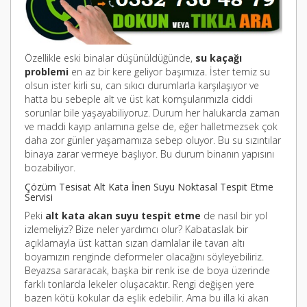
Özellikle eski binalar düşünüldüğünde,
su kaçağı
problemi
en az bir kere geliyor başımıza. İster temiz su
olsun ister kirli su, can sıkıcı durumlarla karşılaşıyor ve
hatta bu sebeple alt ve üst kat komşularımızla ciddi
sorunlar bile yaşayabiliyoruz. Durum her halukarda zaman
ve maddi kayıp anlamına gelse de, eğer halletmezsek çok
daha zor günler yaşamamıza sebep oluyor. Bu su sızıntılar
binaya zarar vermeye başlıyor. Bu durum binanın yapısını
bozabiliyor.
Çözüm Tesisat Alt Kata İnen Suyu Noktasal Tespit Etme
Servisi
Peki
alt kata akan suyu tespit etme
de nasıl bir yol
izlemeliyiz? Bize neler yardımcı olur? Kabataslak bir
açıklamayla üst kattan sızan damlalar ile tavan altı
boyamızın renginde deformeler olacağını söyleyebiliriz.
Beyazsa sararacak, başka bir renk ise de boya üzerinde
farklı tonlarda lekeler oluşacaktır. Rengi değişen yere
bazen kötü kokular da eşlik edebilir. Ama bu illa ki akan