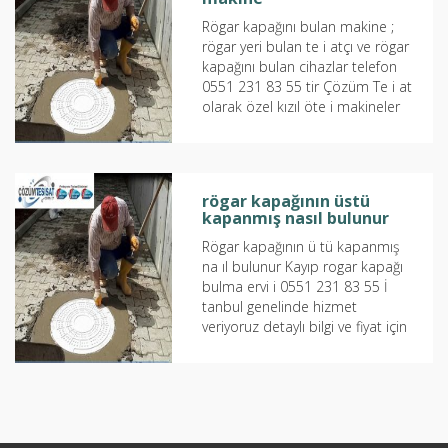
Rögar kapağını bulan makine ;
rögar yeri bulan te i atçı ve rögar
kapağını bulan cihazlar telefon
0551 231 83 55 tir Çözüm Te i at
olarak özel kızıl öte i makineler
aye inde Rögar...
rögar kapağının üstü
kapanmış nasıl bulunur
Rögar kapağının ü tü kapanmış
na ıl bulunur Kayıp rogar kapağı
bulma ervi i 0551 231 83 55 İ
tanbul genelinde hizmet
veriyoruz detaylı bilgi ve fiyat için
bizi...