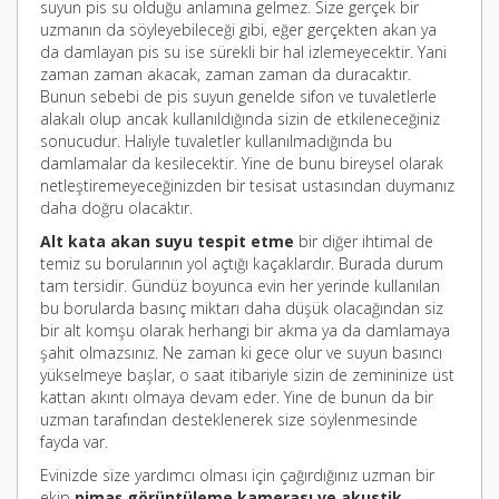
suyun pis su olduğu anlamına gelmez. Size gerçek bir
uzmanın da söyleyebileceği gibi, eğer gerçekten akan ya
da damlayan pis su ise sürekli bir hal izlemeyecektir. Yani
zaman zaman akacak, zaman zaman da duracaktır.
Bunun sebebi de pis suyun genelde sifon ve tuvaletlerle
alakalı olup ancak kullanıldığında sizin de etkileneceğiniz
sonucudur. Haliyle tuvaletler kullanılmadığında bu
damlamalar da kesilecektir. Yine de bunu bireysel olarak
netleştiremeyeceğinizden bir tesisat ustasından duymanız
daha doğru olacaktır.
Alt kata akan suyu tespit etme
bir diğer ihtimal de
temiz su borularının yol açtığı kaçaklardır. Burada durum
tam tersidir. Gündüz boyunca evin her yerinde kullanılan
bu borularda basınç miktarı daha düşük olacağından siz
bir alt komşu olarak herhangi bir akma ya da damlamaya
şahit olmazsınız. Ne zaman ki gece olur ve suyun basıncı
yükselmeye başlar, o saat itibariyle sizin de zemininize üst
kattan akıntı olmaya devam eder. Yine de bunun da bir
uzman tarafından desteklenerek size söylenmesinde
fayda var.
Evinizde size yardımcı olması için çağırdığınız uzman bir
ekip
pimaş görüntüleme kamerası ve akustik