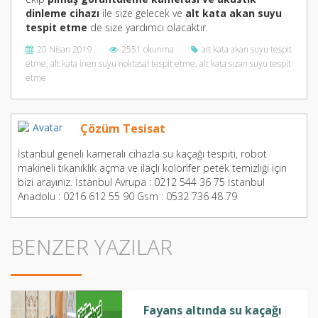
dinleme cihazı
ile size gelecek ve
alt kata akan suyu
tespit etme
de size yardımcı olacaktır.
20 Nisan 2019
2551 okunma
alt kata akan suyu tespit
etme
,
alt kata inen suyu noktasal tespit etme
,
alt kata sızan suyu tespit
etme
Çözüm Tesisat
İstanbul geneli kameralı cihazla su kaçağı tespiti, robot
makineli tıkanıklık açma ve ilaçlı kolorifer petek temizliği için
bizi arayınız. İstanbul Avrupa : 0212 544 36 75 İstanbul
Anadolu : 0216 612 55 90 Gsm : 0532 736 48 79
BENZER YAZILAR
Fayans altında su kaçağı