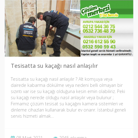
Tesisatta su kaçağı nasıl anlaşılır
Tesisatta su kaçağı nasıl anlaşılır ? Alt komşuya veya
dairede kabarma dökülme veya nedeni belli olmayan bir
sızıntı var ise su kaçağı olduğuna kesin emin olabiliriz. Peki
su kaçağı nerede olduğu nasıl anlaşılır veya bulunur ;
Firmamız çözüm tesisat su kaçağını kamera sistemleri ve
dinleme cihazları kullanarak bulur ev onarır. İstanbul geneli
servis hizmeti almak…
08 Mart 2021
2045 okunma