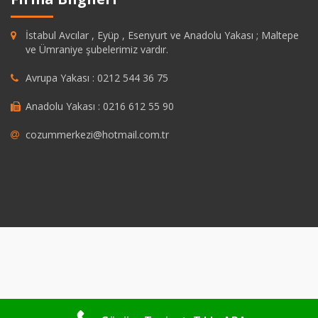
İstabul Avcılar , Eyüp , Esenyurt ve Anadolu Yakası ; Maltepe
ve Ümraniye şubelerimiz vardır.
Avrupa Yakası : 0212 544 36 75
Anadolu Yakası : 0216 612 55 90
cozummerkezi@hotmail.com.tr
pashabet
grandpashabet
https://savannahsgolf.com/course/
grandpash