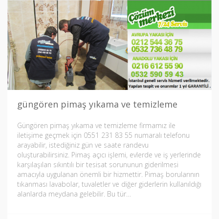
güngören pimaş yıkama ve temizleme
Güngören pimaş yıkama ve temizleme firmamız ile
iletişime geçmek için 0551 231 83 55 numaralı telefonu
arayabilir, istediğiniz gün ve saate randevu
oluşturabilirsiniz. Pimaş açıcı işlemi, evlerde ve iş yerlerinde
karşılaşılan sıkıntılı bir tesisat sorununun giderilmesi
amacıyla uygulanan önemli bir hizmettir. Pimaş borularının
tıkanması lavabolar, tuvaletler ve diğer giderlerin kullanıldığı
alanlarda meydana gelebilir. Bu tür…