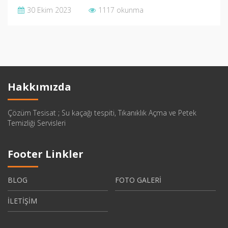
30 Ekim 2023
1117 okunma
Hakkımızda
Çözüm Tesisat ; Su kaçağı tespiti, Tıkanıklık Açma ve Petek
Temizliği Servisleri
Footer Linkler
BLOG
FOTO GALERİ
İLETİŞİM