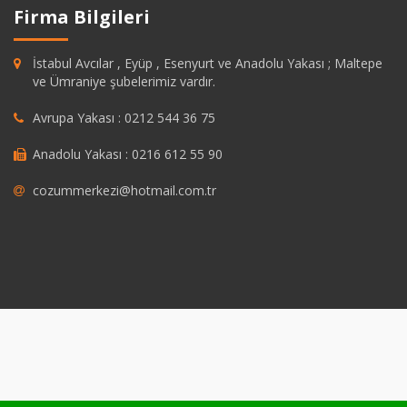
Firma Bilgileri
İstabul Avcılar , Eyüp , Esenyurt ve Anadolu Yakası ; Maltepe
ve Ümraniye şubelerimiz vardır.
Avrupa Yakası : 0212 544 36 75
Anadolu Yakası : 0216 612 55 90
cozummerkezi@hotmail.com.tr
ashabet
grandpashabet
https://savannahsgolf.com/course/
grandpash