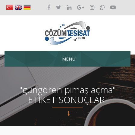
MENÜ
"güngören pimaş açma"
ETİKET SONUÇLARI