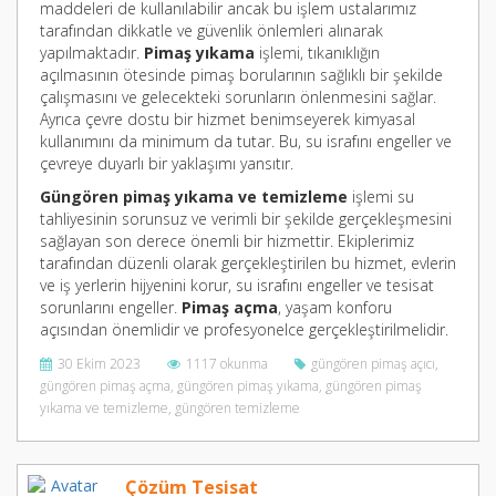
maddeleri de kullanılabilir ancak bu işlem ustalarımız
tarafından dikkatle ve güvenlik önlemleri alınarak
yapılmaktadır.
Pimaş yıkama
işlemi, tıkanıklığın
açılmasının ötesinde pimaş borularının sağlıklı bir şekilde
çalışmasını ve gelecekteki sorunların önlenmesini sağlar.
Ayrıca çevre dostu bir hizmet benimseyerek kimyasal
kullanımını da minimum da tutar. Bu, su israfını engeller ve
çevreye duyarlı bir yaklaşımı yansıtır.
Güngören pimaş yıkama ve temizleme
işlemi su
tahliyesinin sorunsuz ve verimli bir şekilde gerçekleşmesini
sağlayan son derece önemli bir hizmettir. Ekiplerimiz
tarafından düzenli olarak gerçekleştirilen bu hizmet, evlerin
ve iş yerlerin hijyenini korur, su israfını engeller ve tesisat
sorunlarını engeller.
Pimaş açma
, yaşam konforu
açısından önemlidir ve profesyonelce gerçekleştirilmelidir.
30 Ekim 2023
1117 okunma
güngören pimaş açıcı
,
güngören pimaş açma
,
güngören pimaş yıkama
,
güngören pimaş
yıkama ve temizleme
,
güngören temizleme
Çözüm Tesisat