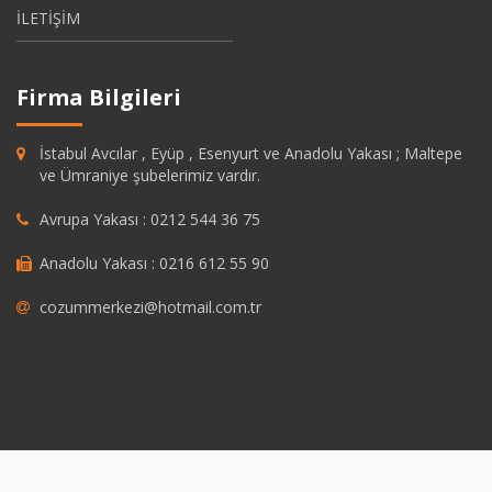
İLETİŞİM
Firma Bilgileri
İstabul Avcılar , Eyüp , Esenyurt ve Anadolu Yakası ; Maltepe
ve Ümraniye şubelerimiz vardır.
Avrupa Yakası : 0212 544 36 75
Anadolu Yakası : 0216 612 55 90
cozummerkezi@hotmail.com.tr
dpashabet
grandpashabet
https://savannahsgolf.com/course/
grandpas