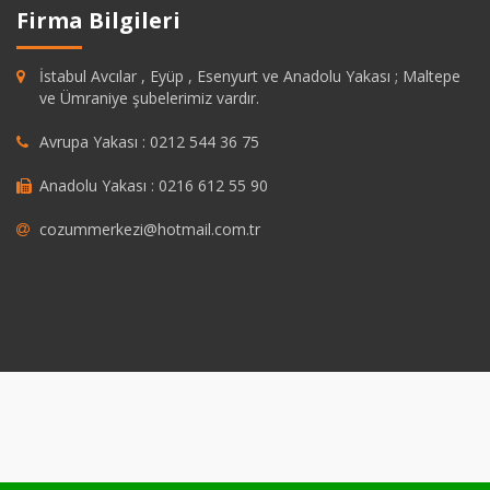
Firma Bilgileri
İstabul Avcılar , Eyüp , Esenyurt ve Anadolu Yakası ; Maltepe
ve Ümraniye şubelerimiz vardır.
Avrupa Yakası : 0212 544 36 75
Anadolu Yakası : 0216 612 55 90
cozummerkezi@hotmail.com.tr
pashabet
grandpashabet
https://savannahsgolf.com/course/
grandpas