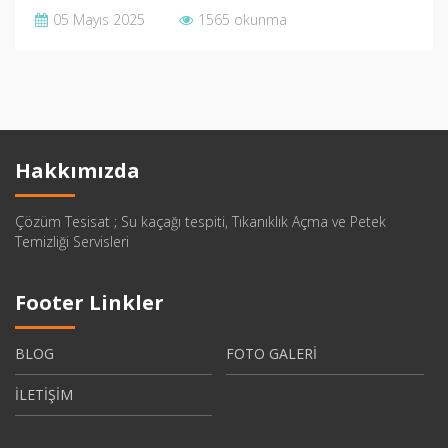
05 Mayıs 2025
1565 okunma
Hakkımızda
Çözüm Tesisat ; Su kaçağı tespiti, Tıkanıklık Açma ve Petek
Temizliği Servisleri
Footer Linkler
BLOG
FOTO GALERİ
İLETİŞİM