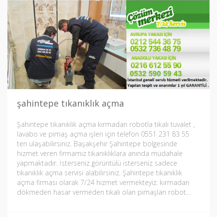
şahintepe tıkanıklık açma
Şahintepe tıkanıklık açma kırmadan robotla tıkalı tuvalet ,
lavabo ve pimaş açma işleri için telefon 0551 231 83 55
ten ulaşabilirsiniz. Başakşehir Şahintepe bölgesinde
hizmet veren firmamız tıkanıklıklara anında müdahale
yapmaktadır. İsterseniz görüntülü isterseniz sadece
tıkanıklık açma servisi alabilirsiniz. Şahintepe tıkanıklık
açma firması olarak 7/24 hizmet vermekteyiz. kırmadan
dökmeden hasar vermeden tıkalı olan pimaşları robot…