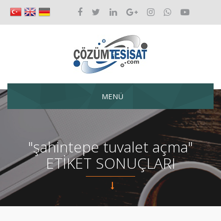
MENÜ
"şahintepe tuvalet açma"
ETİKET SONUÇLARI