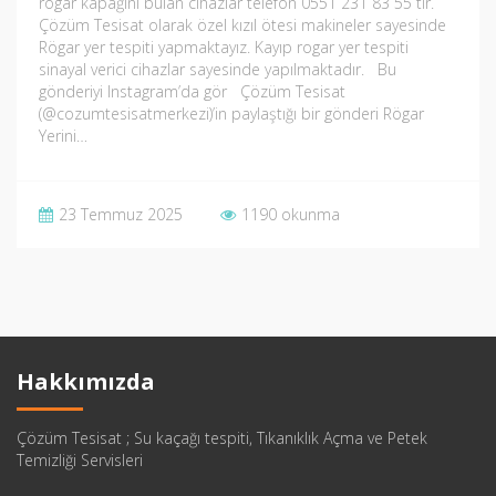
rögar kapağını bulan cihazlar telefon 0551 231 83 55 tir.
Çözüm Tesisat olarak özel kızıl ötesi makineler sayesinde
Rögar yer tespiti yapmaktayız. Kayıp rogar yer tespiti
sinayal verici cihazlar sayesinde yapılmaktadır. Bu
gönderiyi Instagram’da gör Çözüm Tesisat
(@cozumtesisatmerkezi)’in paylaştığı bir gönderi Rögar
Yerini…
23 Temmuz 2025
1190 okunma
Hakkımızda
Çözüm Tesisat ; Su kaçağı tespiti, Tıkanıklık Açma ve Petek
Temizliği Servisleri