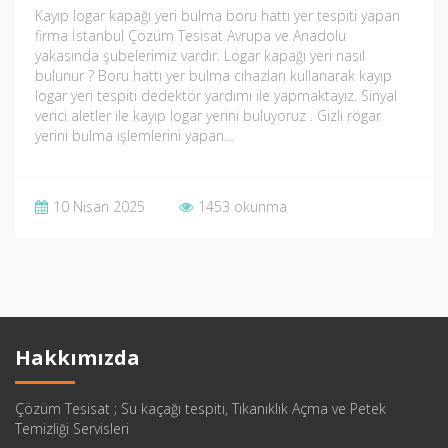
Kayıp logar kapağı yeri bulma boru hattı yer tespiti yapan
firma İstanbul Çözüm Tesisat Avrupa ve Anadolu
yakasında şubelerimiz vardır. Logar kapağı yeri nasıl
bulunur ? Boru hattı yer bulma cihazları kullanarak kayıp
logar yeri tespiti dedektör yardımı ile yapmaktayız. Sinyal
verici aletler ile kayıp logar yerini buluyoruz . Gizli rögar
yerini bulma işlemlerini yapan…
10 Nisan 2025
1453 okunma
Hakkımızda
Çözüm Tesisat ; Su kaçağı tespiti, Tıkanıklık Açma ve Petek
Temizliği Servisleri