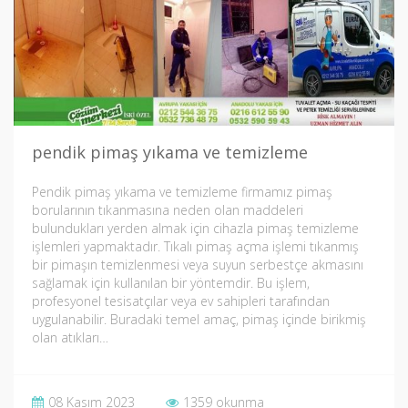
pendik pimaş yıkama ve temizleme
Pendik pimaş yıkama ve temizleme firmamız pimaş
borularının tıkanmasına neden olan maddeleri
bulundukları yerden almak için cihazla pimaş temizleme
işlemleri yapmaktadır. Tıkalı pimaş açma işlemi tıkanmış
bir pimaşın temizlenmesi veya suyun serbestçe akmasını
sağlamak için kullanılan bir yöntemdir. Bu işlem,
profesyonel tesisatçılar veya ev sahipleri tarafından
uygulanabilir. Buradaki temel amaç, pimaş içinde birikmiş
olan atıkları…
08 Kasım 2023
1359 okunma