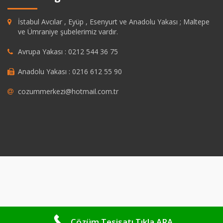
İstabul Avcılar , Eyüp , Esenyurt ve Anadolu Yakası ; Maltepe
ve Ümraniye şubelerimiz vardır.
Avrupa Yakası : 0212 544 36 75
Anadolu Yakası : 0216 612 55 90
cozummerkezi@hotmail.com.tr
ashabet
grandpashabet
https://savannahsgolf.com/course/
grandpasha
Çözüm Tesisatı Tıkla ARA