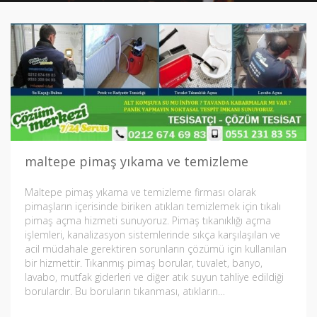
maltepe pimaş yıkama ve temizleme
Maltepe pimaş yıkama ve temizleme firması olarak
pimaşların içerisinde biriken atıkları temizlemek için tıkalı
pimaş açma hizmeti sunuyoruz. Pimaş tıkanıklığı açma
işlemleri, kanalizasyon sistemlerinde sıkça karşılaşılan ve
acil müdahale gerektiren sorunların çözümü için kullanılan
bir hizmettir. Tıkanmış pimaş borular, tuvalet, banyo,
lavabo, mutfak giderleri ve diğer atık suyun tahliye edildiği
borulardır. Bu boruların tıkanması, atıkların…