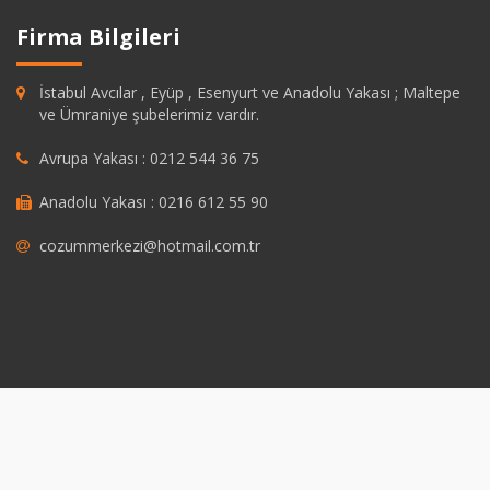
Firma Bilgileri
İstabul Avcılar , Eyüp , Esenyurt ve Anadolu Yakası ; Maltepe
ve Ümraniye şubelerimiz vardır.
Avrupa Yakası : 0212 544 36 75
Anadolu Yakası : 0216 612 55 90
cozummerkezi@hotmail.com.tr
pashabet
grandpashabet
https://savannahsgolf.com/course/
grandpash