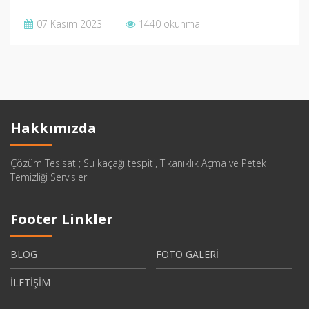
07 Kasım 2023
1440 okunma
Hakkımızda
Çözüm Tesisat ; Su kaçağı tespiti, Tıkanıklık Açma ve Petek
Temizliği Servisleri
Footer Linkler
BLOG
FOTO GALERİ
İLETİŞİM