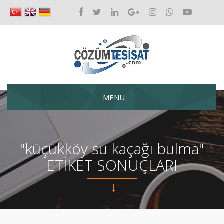
MENÜ
"küçükköy su kaçağı bulma"
ETİKET SONUÇLARI