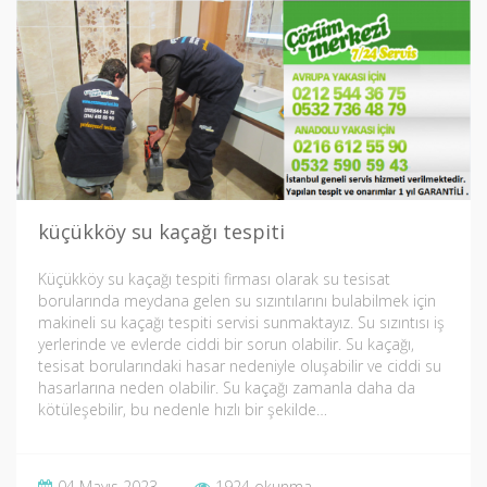
küçükköy su kaçağı tespiti
Küçükköy su kaçağı tespiti firması olarak su tesisat
borularında meydana gelen su sızıntılarını bulabilmek için
makineli su kaçağı tespiti servisi sunmaktayız. Su sızıntısı iş
yerlerinde ve evlerde ciddi bir sorun olabilir. Su kaçağı,
tesisat borularındaki hasar nedeniyle oluşabilir ve ciddi su
hasarlarına neden olabilir. Su kaçağı zamanla daha da
kötüleşebilir, bu nedenle hızlı bir şekilde…
04 Mayıs 2023
1924 okunma