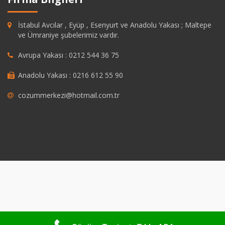
İstabul Avcılar , Eyüp , Esenyurt ve Anadolu Yakası ; Maltepe
ve Ümraniye şubelerimiz vardır.
Avrupa Yakası : 0212 544 36 75
Anadolu Yakası : 0216 612 55 90
cozummerkezi@hotmail.com.tr
dpashabet
grandpashabet
https://savannahsgolf.com/course/
grandpas