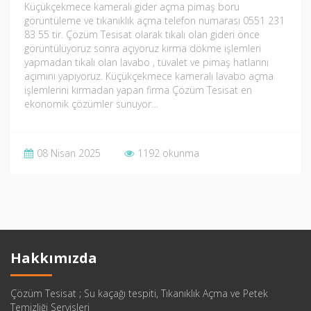
Küçükçekmece kameralı gider açma pimaş boru
görüntüleme ve tıkanıklık açma telefon numarası 0551 231
83 55 tir. Çözüm Tesisat olarak tıkalı olan gideri önce
görüntülüyoruz sonra açıyoruz kırma dökme işlemleri
yapmadan tıkalı olan lavabo , tuvalet ve pimaş hatlarını
açımını yapıyoruz. Küçükçekmece kameralı lavabo açma
işlemlerini kırmadan yapan firma Çözüm Tesisat en
ekonomik çözümler sunuyor…
08 Nisan 2025
1192 okunma
Hakkımızda
Çözüm Tesisat ; Su kaçağı tespiti, Tıkanıklık Açma ve Petek
Temizliği Servisleri