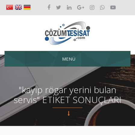
MENÜ
"kayıp rögar yerini bulan
servis" ETİKET SONUÇLARI