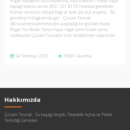
Rögar kapağının üstü kapanmış nasıl bulunur ? Kayıp rogar
kapağı bulma servisi 0551 231 83 55 İstanbul genelinde
hizmet veriyoruz detaylı bilgi ve fiyat için bizi arayınız. Bu
gönderiyi Instagram’da gör Çözüm Tesisat
(@cozumtesisatmerkezi)’in paylaştığı bir gönderi Kayıp
Rögar Yeri Bulan Servis Kayıp rögar yerini bulan servis
İstanbulda Çözüm Tesisattır özel dedektörler sayesinde…
04 Temmuz 2025
15897 okunma
Hakkımızda
Çözüm Tesisat ; Su kaçağı tespiti, Tıkanıklık Açma ve Petek
Temizliği Servisleri