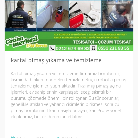
kartal pimaş yıkama ve temizleme
Kartal pimaş yıkama ve temizleme firmamız boruların iç
kısmında biriken maddeleri temizlemek için robotla pimaş
temizleme işlemleri yapmaktadır. Tıkanmış pimaş açma
işlemleri, ev sahiplerinin karşılaşabileceği sıkıntılı bir
durumu çözmede önemli bir rol oynar. Bu tür sorunlar,
genellikle atıkları ve yabancı cisimlerin birikmesi sonucu
pimaş borularının tıkanmasıyla ortaya çıkar. Profesyonel
ekiplerimiz, bu tür durumları etkili ve…