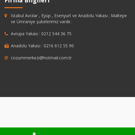
Firma Bilgileri
İstabul Avcılar , Eyüp , Esenyurt ve Anadolu Yakası ; Maltepe
ve Ümraniye şubelerimiz vardır.
Avrupa Yakası : 0212 544 36 75
Anadolu Yakası : 0216 612 55 90
cozummerkezi@hotmail.com.tr
ashabet
grandpashabet
https://savannahsgolf.com/course/
grandpash