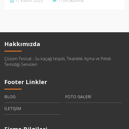
17 Kasım 2023
1159 okunma
Hakkımızda
Çözüm Tesisat ; Su kaçağı tespiti, Tıkanıklık Açma ve Petek
Temizliği Servisleri
Footer Linkler
BLOG
FOTO GALERİ
İLETİŞİM