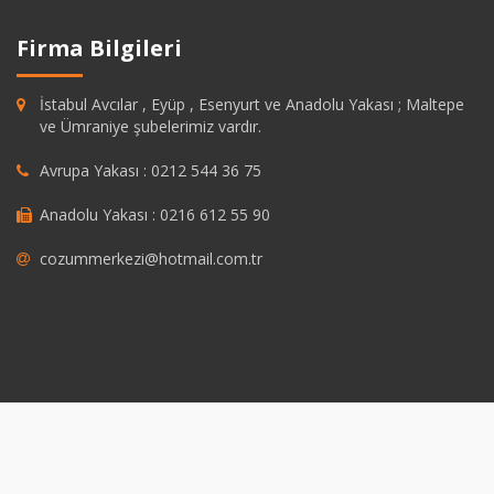
Firma Bilgileri
İstabul Avcılar , Eyüp , Esenyurt ve Anadolu Yakası ; Maltepe
ve Ümraniye şubelerimiz vardır.
Avrupa Yakası : 0212 544 36 75
Anadolu Yakası : 0216 612 55 90
cozummerkezi@hotmail.com.tr
pashabet
grandpashabet
https://savannahsgolf.com/course/
grandpas