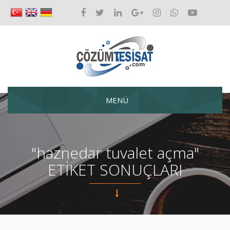
MENÜ
"haznedar tuvalet açma"
ETİKET SONUÇLARI