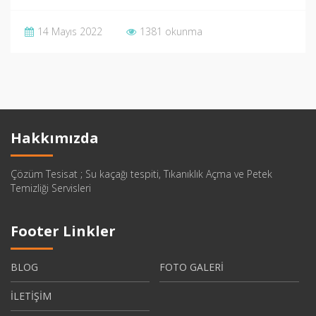
14 Mayıs 2022
1381 okunma
Hakkımızda
Çözüm Tesisat ; Su kaçağı tespiti, Tıkanıklık Açma ve Petek
Temizliği Servisleri
Footer Linkler
BLOG
FOTO GALERİ
İLETİŞİM