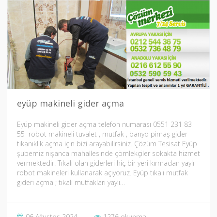
eyüp makineli gider açma
Eyüp makineli gider açma telefon numarası 0551 231 83
55 robot makineli tuvalet , mutfak , banyo pimaş gider
tıkanıklık açma için bizi arayabilirsiniz. Çözüm Tesisat Eyüp
şubemiz nişanca mahallesinde çömlekçiler sokakta hizmet
vermektedir. Tıkalı olan giderleri hiç bir yeri kırmadan yaylı
robot makineleri kullanarak açıyoruz. Eyüp tıkalı mutfak
gideri açma ; tıkalı mutfakları yaylı…
06 Ağustos 2024
1276 okunma