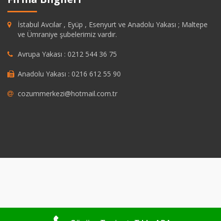
İstabul Avcılar , Eyüp , Esenyurt ve Anadolu Yakası ; Maltepe
ve Ümraniye şubelerimiz vardır.
Avrupa Yakası : 0212 544 36 75
Anadolu Yakası : 0216 612 55 90
cozummerkezi@hotmail.com.tr
dpashabet
grandpashabet
https://savannahsgolf.com/course/
grandpa