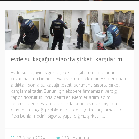
evde su kaçağını sigorta şirketi karşılar mı
Evde su kaçağını sigorta şirketi karşılar mı sorusunun
cevabına tam bir net cevap verilmemektedir. Eksper onarı
aldıktan sonra su kaçağı tespiti sorununu sigorta şirketi
karşılamaktadır. Bunun için ekspere firmamızın verdiği
rapor doğrultusunda belirtilen işlemler adım adım
ilerlemektedir. Bazı durumlarda kendi evinizin dışında
oluşan su kaçağı problemlerini de sigorta karşılamaktadır.
Peki bunlar nedir? Sigorta yaptırdığınız şirketin…
17 Nisan 2024
1231 okunma