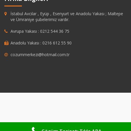
İstabul Avcılar , Eyüp , Esenyurt ve Anadolu Yakası ; Maltepe
ve Ümraniye şubelerimiz vardır.
Avrupa Yakası : 0212 544 36 75
Anadolu Yakası : 0216 612 55 90
cozummerkezi@hotmail.com.tr
shabet
grandpashabet
https://savannahsgolf.com/course/
grandpasha