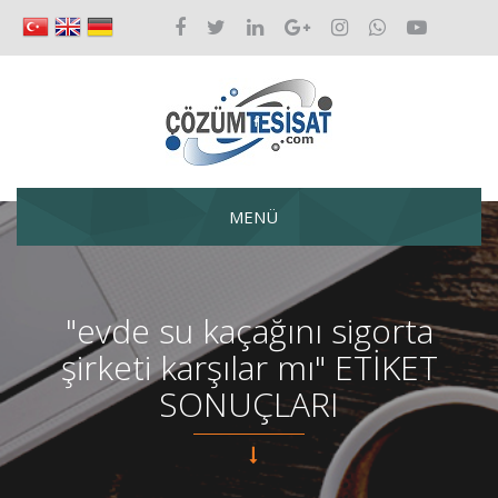
MENÜ
"evde su kaçağını sigorta
şirketi karşılar mı" ETİKET
SONUÇLARI