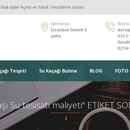
Tıkalı Gider Açma ve Petek Temizleme Servisi .
Neredeyiz
Bize U
İstanbul Geneli 5
Avrup
şube
0212 
Anado
0216 
çağı Tespiti
Su Kaçağı Bulma
BLOG
FOTO 
aşı Su tesisatı maliyeti" ETİKET 