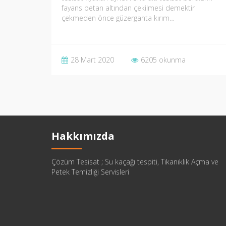
fayans betan altından çekilmesi demektir
çekmeden önce güzergahta kırım…
28 Mart 2020
6205 okunma
Hakkımızda
Çözüm Tesisat ; Su kaçağı tespiti, Tıkanıklık Açma ve
Petek Temizliği Servisleri