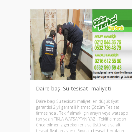
Daire başı Su tesisatı maliyeti
Daire başı Su tesisatı maliyeti en düşük fiyat
garantisi 2 yıl garantili hizmet Çözüm Tesisat
firmasında . Teklif almak için arayın veya watsapp
tan yazın TIKLA WATSAPTAN YAZ . Teklif almadan
önce bilmeniz gerekenler sıva üstü ve sıva altı
tesisat fiyatları ayrıdır. Sıva altı tesisat boruların