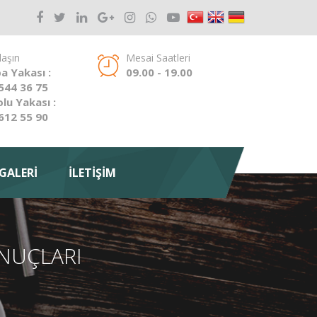
laşın
Mesai Saatleri
a Yakası :
09.00 - 19.00
544 36 75
lu Yakası :
612 55 90
GALERİ
İLETİŞİM
SONUÇLARI