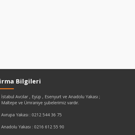
irma Bilgileri
İstabul Avcılar , Eyüp , Esenyurt ve Anadolu Yakası ;
Maltepe ve Ümraniye şubelerimiz vardır.
Avrupa Yakası : 0212 544 36 75
Anadolu Yakası : 0216 612 55 90