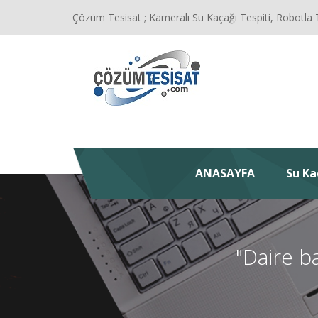
Çözüm Tesisat ; Kameralı Su Kaçağı Tespiti, Robotla 
ANASAYFA
Su Ka
"Daire b