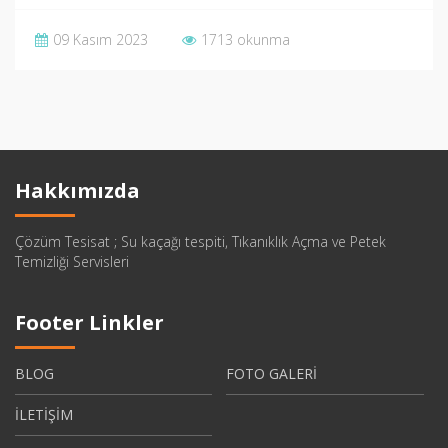
09 Kasım 2023
1713 okunma
Hakkımızda
Çözüm Tesisat ; Su kaçağı tespiti, Tıkanıklık Açma ve Petek
Temizliği Servisleri
Footer Linkler
BLOG
FOTO GALERİ
İLETİŞİM