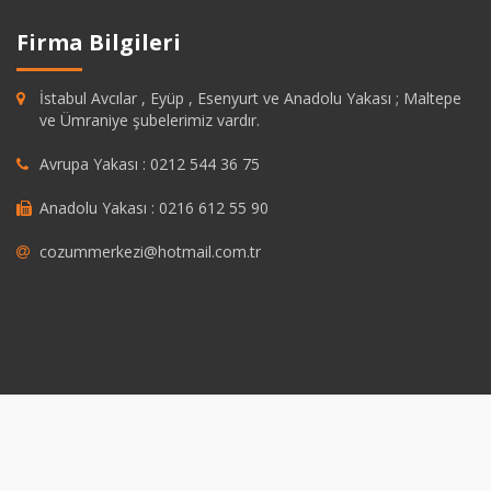
Firma Bilgileri
İstabul Avcılar , Eyüp , Esenyurt ve Anadolu Yakası ; Maltepe
ve Ümraniye şubelerimiz vardır.
Avrupa Yakası : 0212 544 36 75
Anadolu Yakası : 0216 612 55 90
cozummerkezi@hotmail.com.tr
dpashabet
grandpashabet
https://savannahsgolf.com/course/
grandpas