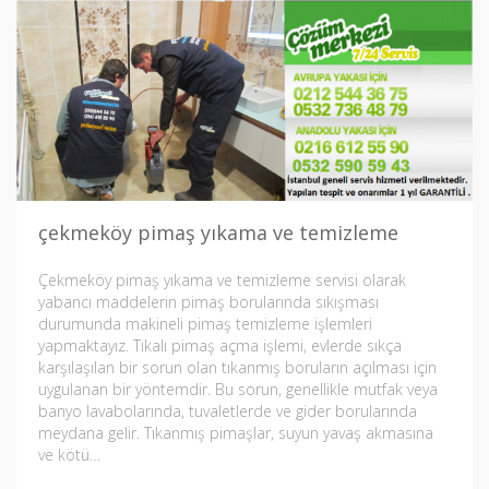
çekmeköy pimaş yıkama ve temizleme
Çekmeköy pimaş yıkama ve temizleme servisi olarak
yabancı maddelerin pimaş borularında sıkışması
durumunda makineli pimaş temizleme işlemleri
yapmaktayız. Tıkalı pimaş açma işlemi, evlerde sıkça
karşılaşılan bir sorun olan tıkanmış boruların açılması için
uygulanan bir yöntemdir. Bu sorun, genellikle mutfak veya
banyo lavabolarında, tuvaletlerde ve gider borularında
meydana gelir. Tıkanmış pimaşlar, suyun yavaş akmasına
ve kötü…