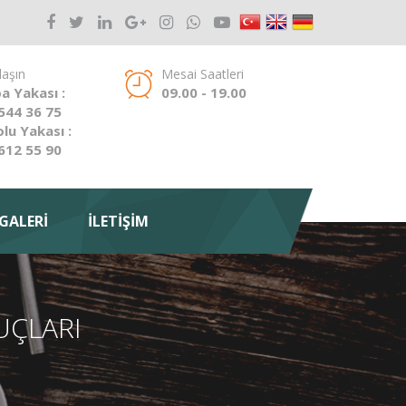
laşın
Mesai Saatleri
a Yakası :
09.00 - 19.00
544 36 75
lu Yakası :
612 55 90
GALERİ
İLETİŞİM
NUÇLARI