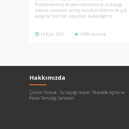
Problemlerinize en yeni metotlarla ve su kaçağı
alanına senelerini vermiş tecrübeli ekibimiz ile çok
kolay bir biçimde ulaşıyoruz. Kullandığımız
metotlar klasik yöntemlerden çok…
14 Eylül 2021
1808 okunma
Hakkımızda
Çözüm Tesisat ; Su kaçağı tespiti, Tıkanıklık Açma ve
Petek Temizliği Servisleri