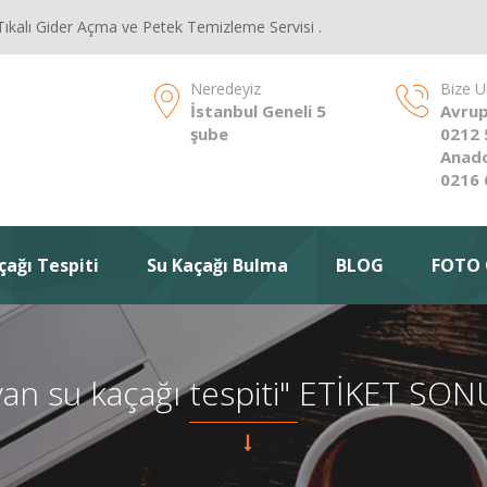
Tıkalı Gider Açma ve Petek Temizleme Servisi .
Neredeyiz
Bize U
İstanbul Geneli 5
Avrup
şube
0212 
Anado
0216 
çağı Tespiti
Su Kaçağı Bulma
BLOG
FOTO 
yan su kaçağı tespiti" ETİKET SO