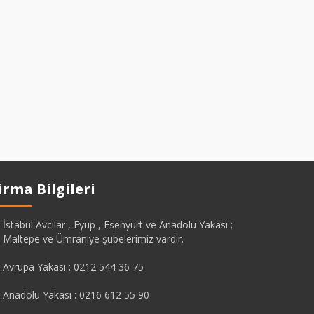
irma Bilgileri
İstabul Avcılar , Eyüp , Esenyurt ve Anadolu Yakası ;
Maltepe ve Ümraniye şubelerimiz vardır.
Avrupa Yakası : 0212 544 36 75
Anadolu Yakası : 0216 612 55 90