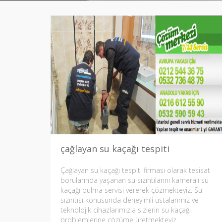
çağlayan su kaçağı tespiti
Çağlayan su kaçağı tespiti firması olarak tesisat
borularında yaşanan su sızıntılarını kameralı su
kaçağı bulma servisi vererek çözmekteyiz. Su
sızıntısı konusunda deneyimli ustalarımız ve
teknolojik cihazlarımızla sizlerin su kaçağı
problemlerine çözüme üretmekteyiz.