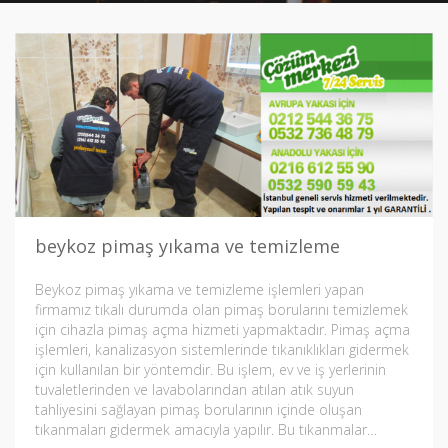
beykoz pimaş yıkama ve temizleme
Beykoz pimaş yıkama ve temizleme işlemleri yapan
firmamız tıkalı durumda olan pimaş borularını temizlemek
için cihazla pimaş açma hizmeti yapmaktadır. Pimaş açma
işlemleri, kanalizasyon sistemlerinde tıkanıklıkları gidermek
için kullanılan bir yöntemdir. Bu işlem, ev ve iş yerlerinin
tuvaletlerinden ve lavabolarından atılan atık suyun
tahliyesini sağlayan pimaş borularının içinde oluşan
tıkanmaları gidermek amacıyla yapılır. Bu tıkanmalar…