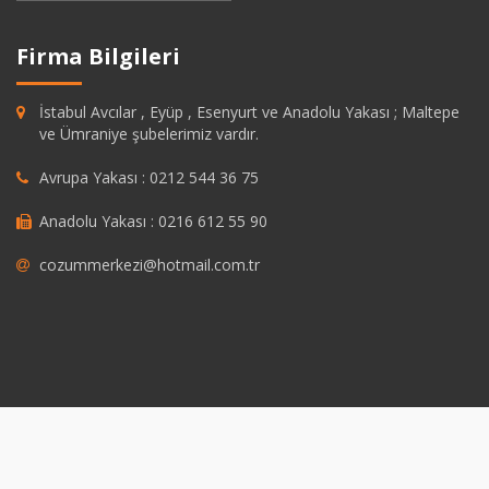
Firma Bilgileri
İstabul Avcılar , Eyüp , Esenyurt ve Anadolu Yakası ; Maltepe
ve Ümraniye şubelerimiz vardır.
Avrupa Yakası : 0212 544 36 75
Anadolu Yakası : 0216 612 55 90
cozummerkezi@hotmail.com.tr
ashabet
grandpashabet
https://savannahsgolf.com/course/
grandpasha