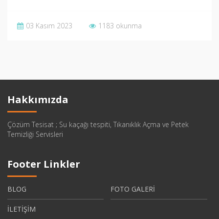
03 Kasım 2023
1183 okunma
Hakkımızda
Çözüm Tesisat ; Su kaçağı tespiti, Tıkanıklık Açma ve Petek
Temizliği Servisleri
Footer Linkler
BLOG
FOTO GALERİ
İLETİŞİM