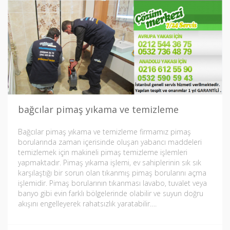
bağcılar pimaş yıkama ve temizleme
Bağcılar pimaş yıkama ve temizleme firmamız pimaş
borularında zaman içerisinde oluşan yabancı maddeleri
temizlemek için makineli pimaş temizleme işlemleri
yapmaktadır. Pimaş yıkama işlemi, ev sahiplerinin sık sık
karşılaştığı bir sorun olan tıkanmış pimaş borularını açma
işlemidir. Pimaş borularının tıkanması lavabo, tuvalet veya
banyo gibi evin farklı bölgelerinde olabilir ve suyun doğru
akışını engelleyerek rahatsızlık yaratabilir….