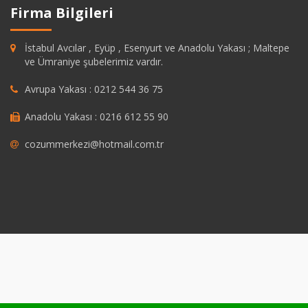
Firma Bilgileri
İstabul Avcılar , Eyüp , Esenyurt ve Anadolu Yakası ; Maltepe
ve Ümraniye şubelerimiz vardır.
Avrupa Yakası : 0212 544 36 75
Anadolu Yakası : 0216 612 55 90
cozummerkezi@hotmail.com.tr
pashabet
grandpashabet
https://savannahsgolf.com/course/
grandpash