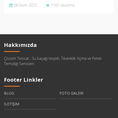
06 Ekim 2023
1167 okunma
Hakkımızda
Çözüm Tesisat ; Su kaçağı tespiti, Tıkanıklık Açma ve Petek
Temizliği Servisleri
Footer Linkler
BLOG
FOTO GALERİ
İLETİŞİM