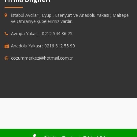
İstabul Avcılar , Eyüp , Esenyurt ve Anadolu Yakası ; Maltepe
ve Ümraniye şubelerimiz vardır.
Avrupa Yakası : 0212 544 36 75
Anadolu Yakası : 0216 612 55 90
cozummerkezi@hotmail.com.tr
t
grandpashabet
https://savannahsgolf.com/course/
grandpashabet
Joj