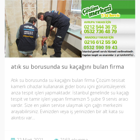
atık su borusunda su kaçağını bulan firma
Atık su borusunda su kaçağını bulan firma Çözüm tesisat
kamerlı cihazlar kullanarak gider boru içini görüntüleyerek
arıza tespit işleri yapmaktadır. İstanbul genelinde su kaçağı
tespit ve tamir işleri yapan firmamızın 5 şube 9 servis aracı
vardır. Size en yakın servise ulaşmak için çağrı merkezini
arayabilirsiniz. Evinizden veya iş yerinizden bir alt kata su
akıntısı var…
22 Mart 2021
2163 okunma