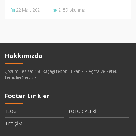
22 Mart 2021
2159 okunma
Hakkımızda
Çözüm Tesisat ; Su kaçağı tespiti, Tıkanıklık Açma ve Petek
Temizliği Servisleri
Footer Linkler
BLOG
FOTO GALERİ
İLETİŞİM