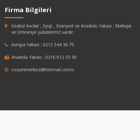
Firma Bilgileri
İstabul Avcılar , Eyüp , Esenyurt ve Anadolu Yakası ; Maltepe
ve Ümraniye şubelerimiz vardır.
Avrupa Yakası : 0212 544 36 75
Anadolu Yakası : 0216 612 55 90
cozummerkezi@hotmail.com.tr
shabet
grandpashabet
https://savannahsgolf.com/course/
grandpashab