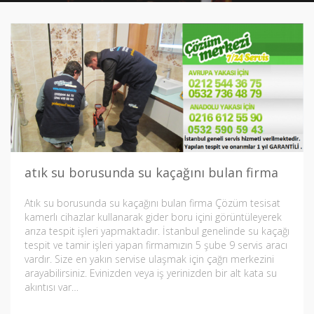
atık su borusunda su kaçağını bulan firma
Atık su borusunda su kaçağını bulan firma Çözüm tesisat
kamerlı cihazlar kullanarak gider boru içini görüntüleyerek
arıza tespit işleri yapmaktadır. İstanbul genelinde su kaçağı
tespit ve tamir işleri yapan firmamızın 5 şube 9 servis aracı
vardır. Size en yakın servise ulaşmak için çağrı merkezini
arayabilirsiniz. Evinizden veya iş yerinizden bir alt kata su
akıntısı var…