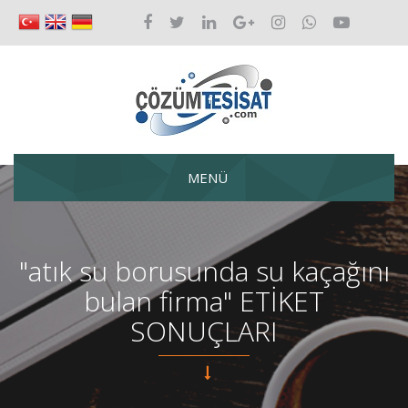
MENÜ
"atık su borusunda su kaçağını
bulan firma" ETİKET
SONUÇLARI