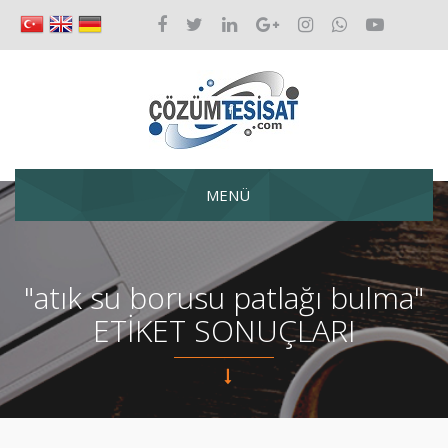
MENÜ
"atık su borusu patlağı bulma"
ETİKET SONUÇLARI