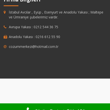
İstabul Avcılar , Eyüp , Esenyurt ve Anadolu Yakası ; Maltepe
ve Ümraniye şubelerimiz vardır.
Avrupa Yakası : 0212 544 36 75
Anadolu Yakası : 0216 612 55 90
cozummerkezi@hotmail.com.tr
dpashabet
grandpashabet
https://savannahsgolf.com/course/
grandpa