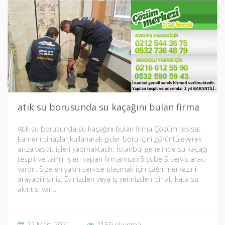
atık su borusunda su kaçağını bulan firma
Atık su borusunda su kaçağını bulan firma Çözüm tesisat
kamerlı cihazlar kullanarak gider boru içini görüntüleyerek
arıza tespit işleri yapmaktadır. İstanbul genelinde su kaçağı
tespit ve tamir işleri yapan firmamızın 5 şube 9 servis aracı
vardır. Size en yakın servise ulaşmak için çağrı merkezini
arayabilirsiniz. Evinizden veya iş yerinizden bir alt kata su
akıntısı var…
22 Mart 2021
2159 okunma