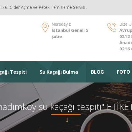
Tıkalı Gider Açma ve Petek Temizleme Servisi .
Neredeyiz
Bize U
İstanbul Geneli 5
Avrup
şube
0212 
Anado
0216 
çağı Tespiti
Su Kaçağı Bulma
BLOG
FOTO 
hadımköy su kaçağı tespiti" ETİ