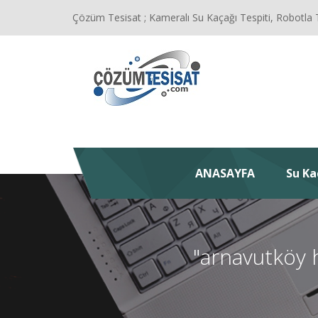
Çözüm Tesisat ; Kameralı Su Kaçağı Tespiti, Robotla 
ANASAYFA
Su Ka
"arnavutköy 