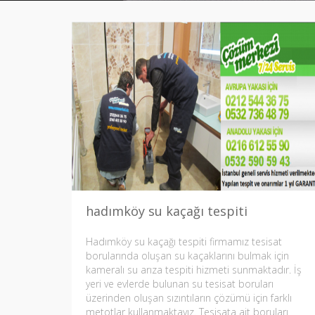
hadımköy su kaçağı tespiti
Hadımköy su kaçağı tespiti firmamız tesisat
borularında oluşan su kaçaklarını bulmak için
kameralı su arıza tespiti hizmeti sunmaktadır. İş
yeri ve evlerde bulunan su tesisat boruları
üzerinden oluşan sızıntıların çözümü için farklı
metotlar kullanmaktayız. Tesisata ait boruları