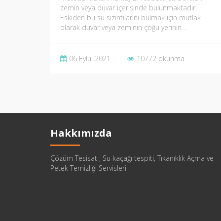
zemin veya duvar içerisinde bulunmaktadır.
Eskiden bu su sızıntılarını bulmak için mutlak
olarak duvar veya zeminin çoğu yerinin…
06 Eylül 2021
10772 okunma
Hakkımızda
Çözüm Tesisat ; Su kaçağı tespiti, Tıkanıklık Açma ve
Petek Temizliği Servisleri