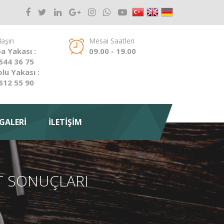
laşın
Mesai Saatleri
a Yakası :
09.00 - 19.00
544 36 75
lu Yakası :
612 55 90
GALERİ
İLETİŞİM
KET SONUÇLARI