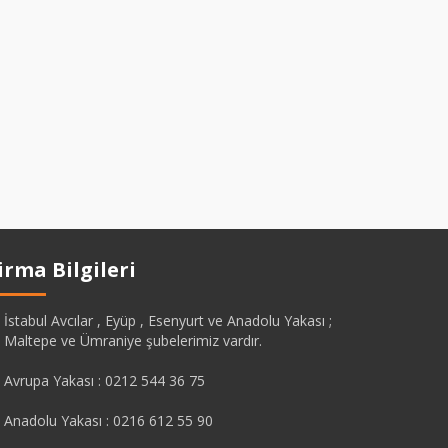
irma Bilgileri
İstabul Avcılar , Eyüp , Esenyurt ve Anadolu Yakası ;
Maltepe ve Ümraniye şubelerimiz vardır.
Avrupa Yakası : 0212 544 36 75
Anadolu Yakası : 0216 612 55 90